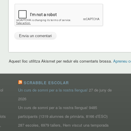
Aquest lloc utilitza Akismet per reduir els comentaris brossa.
Apreneu c
SCRABBLE ESCOLAR
iol
Un curs de somni per a la nostra llengua!
27 de juny de
2026
Un curs de somni per a la nostra llengua! 9485
Mots
participants (1319 alumnes de primària, 8166 d’ESO)
,
287 escoles, 6979 tallers, Hem viscut una temporada