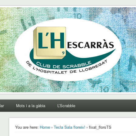
lar
Mots i a la gàbia
L’Scrabble
You are here:
Home
›
Tecla Sala floreix!
› fixat_florsTS