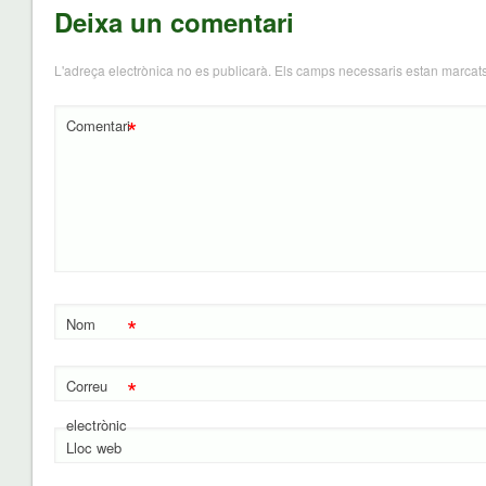
Deixa un comentari
L'adreça electrònica no es publicarà.
Els camps necessaris estan marca
*
Comentari
*
Nom
*
Correu
electrònic
Lloc web