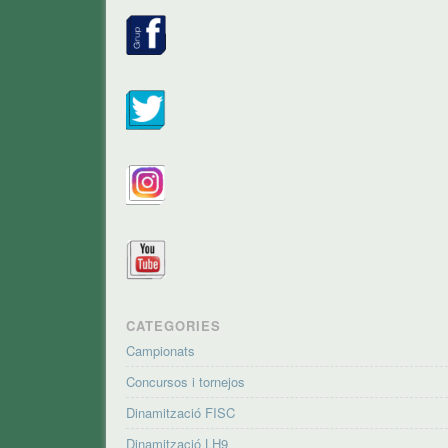
CATEGORIES
Campionats
Concursos i tornejos
Dinamització FISC
Dinamització LH9