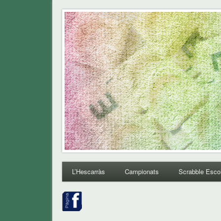
L'Hescarras
Club de Scrabble de L'Hospitalet de Llobregat
L’Hescarràs
Campionats
Scrabble Esco