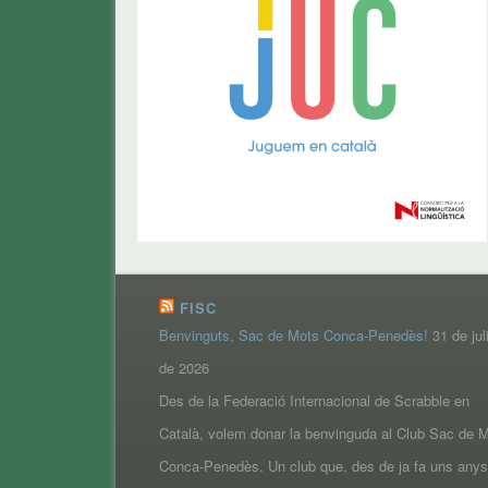
FISC
Benvinguts, Sac de Mots Conca-Penedès!
31 de jul
de 2026
Des de la Federació Internacional de Scrabble en
Català, volem donar la benvinguda al Club Sac de 
Conca-Penedès. Un club que, des de ja fa uns anys