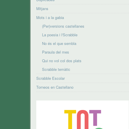
Mitjans
Mots i a la gabia
(Per)versions castellanes
La poesia i l'Scrabble
No és el que sembla
Paraula del mes
Qui no vol col dos plats
Scrabble temàtic
Scrabble Escolar
Torneos en Castellano