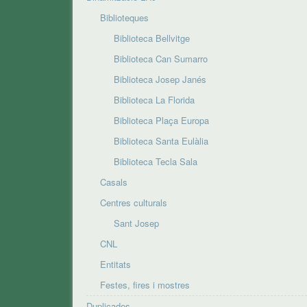
Biblioteques
Biblioteca Bellvitge
Biblioteca Can Sumarro
Biblioteca Josep Janés
Biblioteca La Florida
Biblioteca Plaça Europa
Biblioteca Santa Eulàlia
Biblioteca Tecla Sala
Casals
Centres culturals
Sant Josep
CNL
Entitats
Festes, fires i mostres
Duplicades