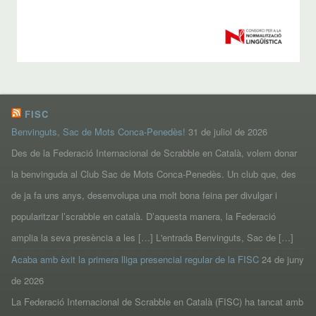
FISC
Benvinguts, Sac de Mots Conca-Penedès!
31 de juliol de 2026
Des de la Federació Internacional de Scrabble en Català, volem donar
la benvinguda al Club Sac de Mots Conca-Penedès. Un club que, des
de ja fa uns anys, desenvolupa una molt bona feina per divulgar i
popularitzar l’scrabble en català. D’aquesta manera, la Federació
amplia la seva presència a les […] L'entrada Benvinguts, Sac de […]
Acaba amb èxit la primera lliga presencial regular de la FISC
24 de juny
de 2026
La Federació Internacional de Scrabble en Català (FISC) ha tancat amb