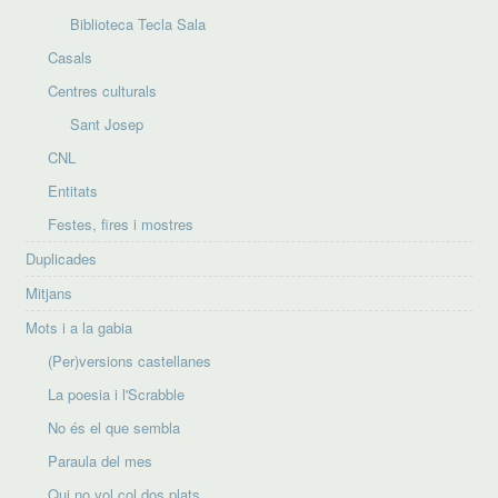
Biblioteca Tecla Sala
Casals
Centres culturals
Sant Josep
CNL
Entitats
Festes, fires i mostres
Duplicades
Mitjans
Mots i a la gabia
(Per)versions castellanes
La poesia i l'Scrabble
No és el que sembla
Paraula del mes
Qui no vol col dos plats