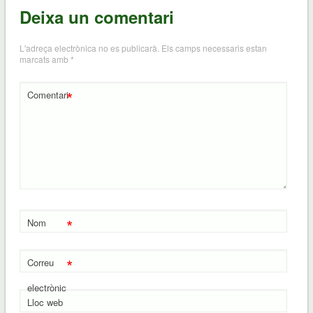
Deixa un comentari
L'adreça electrònica no es publicarà.
Els camps necessaris estan
marcats amb
*
*
Comentari
*
Nom
*
Correu
electrònic
Lloc web