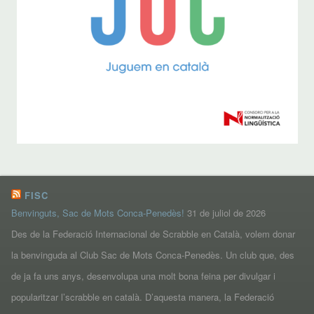
FISC
Benvinguts, Sac de Mots Conca-Penedès!
31 de juliol de 2026
Des de la Federació Internacional de Scrabble en Català, volem donar
la benvinguda al Club Sac de Mots Conca-Penedès. Un club que, des
de ja fa uns anys, desenvolupa una molt bona feina per divulgar i
popularitzar l’scrabble en català. D’aquesta manera, la Federació