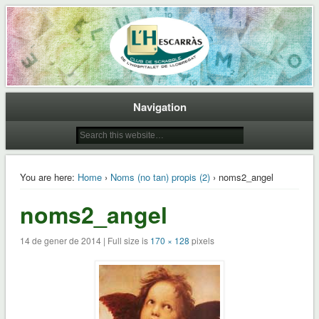
Club de Scrabble de L'Hospitalet de Llobregat
L'Hescarras
Navigation
You are here:
Home
›
Noms (no tan) propis (2)
› noms2_angel
noms2_angel
14 de gener de 2014 | Full size is
170 × 128
pixels