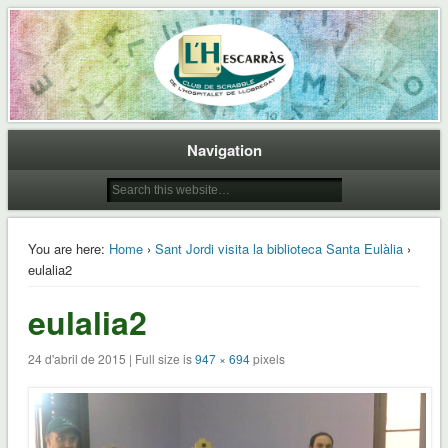
Club de Scrabble de L'Hospitalet de Llobregat
L'Hescarras
Navigation
You are here:
Home
›
Sant Jordi visita la biblioteca Santa Eulàlia
›
eulalia2
eulalia2
24 d'abril de 2015 | Full size is
947 × 694
pixels