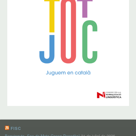
FISC
Benvinguts, Sac de Mots Conca-Penedès!
31 de juliol de 2026