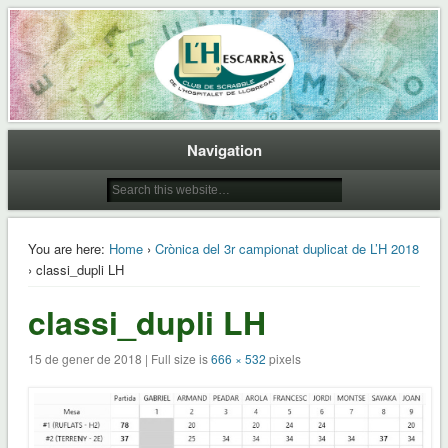
Club de Scrabble de L'Hospitalet de Llobregat
L'Hescarras
Navigation
You are here:
Home
›
Crònica del 3r campionat duplicat de L’H 2018
› classi_dupli LH
classi_dupli LH
15 de gener de 2018 | Full size is
666 × 532
pixels