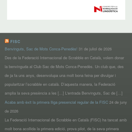
FISC
Benvinguts, Sac de Mots Conca-Penedès!
31 de juliol de 2026
Des de la Federació Internacional de Scrabble en Català, volem donar
la benvinguda al Club Sac de Mots Conca-Penedès. Un club que, des
de ja fa uns anys, desenvolupa una molt bona feina per divulgar i
popularitzar l’scrabble en català. D’aquesta manera, la Federació
amplia la seva presència a les […] L'entrada Benvinguts, Sac de […]
Acaba amb èxit la primera lliga presencial regular de la FISC
24 de juny
de 2026
La Federació Internacional de Scrabble en Català (FISC) ha tancat amb
molt bona acollida la primera edició, prova pilot, de la seva primera