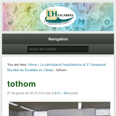
Club de Scrabble de L'Hospitalet de Llobregat
L'Hescarras
Navigation
You are here:
Home
›
La participació hospitalenca al V Campionat
Mundial de Scrabble en Català
› tothom
tothom
27 de gener de 2013 | Full size is
810 × 404
pixels