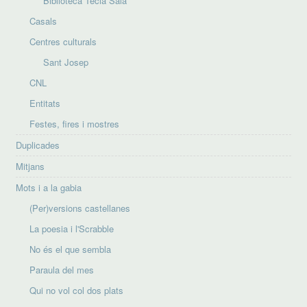
Biblioteca Tecla Sala
Casals
Centres culturals
Sant Josep
CNL
Entitats
Festes, fires i mostres
Duplicades
Mitjans
Mots i a la gabia
(Per)versions castellanes
La poesia i l'Scrabble
No és el que sembla
Paraula del mes
Qui no vol col dos plats