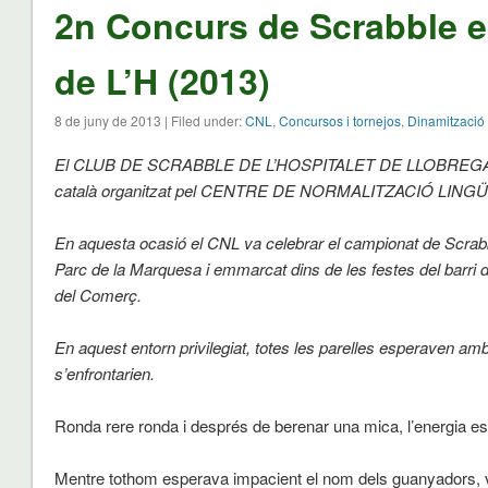
2n Concurs de Scrabble e
de L’H (2013)
8 de juny de 2013 | Filed under:
CNL
,
Concursos i tornejos
,
Dinamització
El CLUB DE SCRABBLE DE L’HOSPITALET DE LLOBREGAT pr
català organitzat pel CENTRE DE NORMALITZACIÓ LING
En aquesta ocasió el CNL va celebrar el campionat de Scrabb
Parc de la Marquesa i emmarcat dins de les festes del barri d
del Comerç.
En aquest entorn privilegiat, totes les parelles esperaven am
s’enfrontarien.
Ronda rere ronda i després de berenar una mica, l’energia es 
Mentre tothom esperava impacient el nom dels guanyadors, va