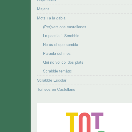
Mitjans
Mots i a la gabia
(Per)versions castellanes
La poesia i l'Scrabble
No és el que sembla
Paraula del mes
Qui no vol col dos plats
Scrabble temàtic
Scrabble Escolar
Torneos en Castellano