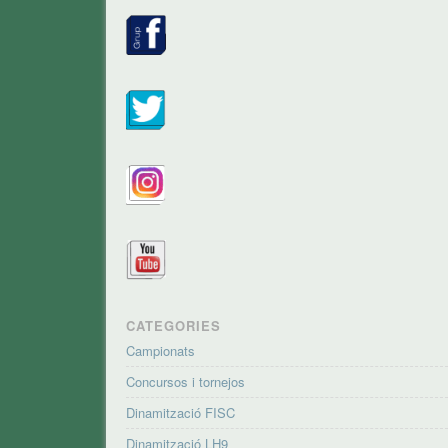
CATEGORIES
Campionats
Concursos i tornejos
Dinamització FISC
Dinamització LH9