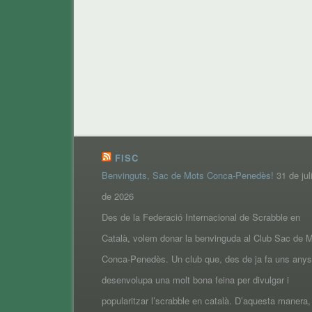
FISC
Benvinguts, Sac de Mots Conca-Penedès!
31 de jul
de 2026
Des de la Federació Internacional de Scrabble en
Català, volem donar la benvinguda al Club Sac de 
Conca-Penedès. Un club que, des de ja fa uns anys
desenvolupa una molt bona feina per divulgar i
popularitzar l’scrabble en català. D’aquesta manera,