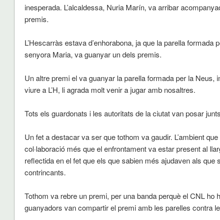
inesperada. L’alcaldessa, Nuria Marín, va arribar acompanyada
premis.
L’Hescarràs estava d’enhorabona, ja que la parella formada per
senyora Maria, va guanyar un dels premis.
Un altre premi el va guanyar la parella formada per la Neus, im
viure a L’H, li agrada molt venir a jugar amb nosaltres.
Tots els guardonats i les autoritats de la ciutat van posar junt
Un fet a destacar va ser que tothom va gaudir. L’ambient que 
col·laboració més que el enfrontament va estar present al llar
reflectida en el fet que els que sabien més ajudaven als que
contrincants.
Tothom va rebre un premi, per una banda perquè el CNL ho hav
guanyadors van compartir el premi amb les parelles contra le