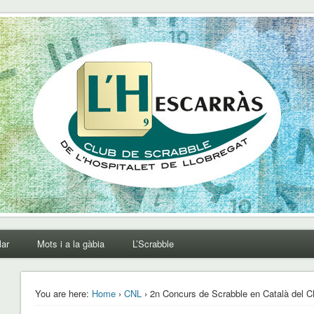
lar
Mots i a la gàbia
L’Scrabble
You are here:
Home
›
CNL
› 2n Concurs de Scrabble en Català del C