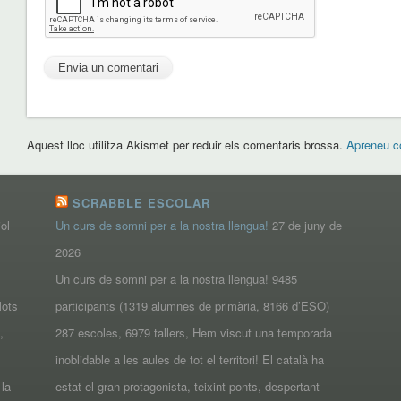
Aquest lloc utilitza Akismet per reduir els comentaris brossa.
Apreneu c
SCRABBLE ESCOLAR
iol
Un curs de somni per a la nostra llengua!
27 de juny de
2026
Un curs de somni per a la nostra llengua! 9485
Mots
participants (1319 alumnes de primària, 8166 d’ESO)
,
287 escoles, 6979 tallers, Hem viscut una temporada
inoblidable a les aules de tot el territori! El català ha
 la
estat el gran protagonista, teixint ponts, despertant