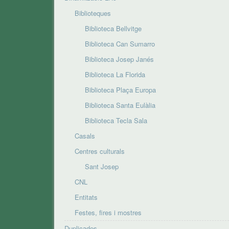
Biblioteques
Biblioteca Bellvitge
Biblioteca Can Sumarro
Biblioteca Josep Janés
Biblioteca La Florida
Biblioteca Plaça Europa
Biblioteca Santa Eulàlia
Biblioteca Tecla Sala
Casals
Centres culturals
Sant Josep
CNL
Entitats
Festes, fires i mostres
Duplicades