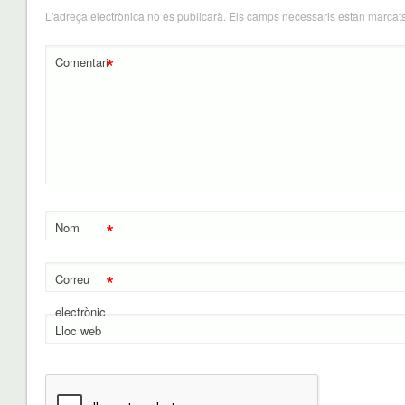
L'adreça electrònica no es publicarà.
Els camps necessaris estan marca
*
Comentari
*
Nom
*
Correu
electrònic
Lloc web