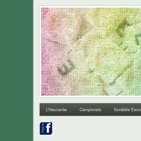
L'Hescarras
Club de Scrabble de L'Hospitalet de Llobregat
L’Hescarràs
Campionats
Scrabble Esco