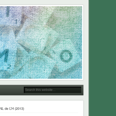
NL de L’H (2013)